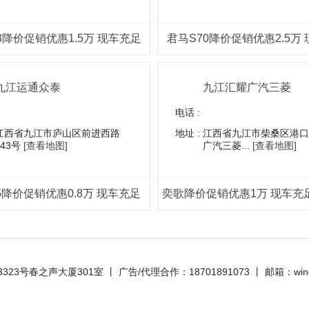
3降价促销优惠1.5万 现车充足
君马S70降价促销优惠2.5万
九江运通众泰
九江汇耀广汽三菱
电话 :
江西省九江市庐山区前进西路
地址 :
江西省九江市柴桑区港口
243号
[查看地图]
广汽三菱...
[查看地图]
5降价促销优惠0.8万 现车充足
声大厦301室 丨 广告/代理合作：18701891073 丨 邮箱：wing@yua