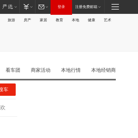
登录
注册免费邮箱
旅游
房产
家居
教育
本地
健康
艺术
看车团
商家活动
本地行情
本地经销商
搜车
欢
老虎
海狮
A级
A级
GT