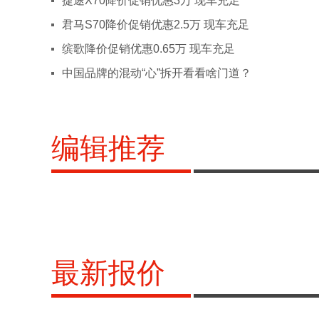
捷途X70降价促销优惠3万 现车充足
四川
成都
绵阳
德阳
君马S70降价促销优惠2.5万 现车充足
X
西藏
拉萨
缤歌降价促销优惠0.65万 现车充足
新疆
乌鲁木齐
克拉玛
中国品牌的混动“心”拆开看看啥门道？
Y
云南
昆明
玉溪
丽江
保山
临沧
楚雄
红河
编辑推荐
Z
浙江
杭州
宁波
温州
最新报价