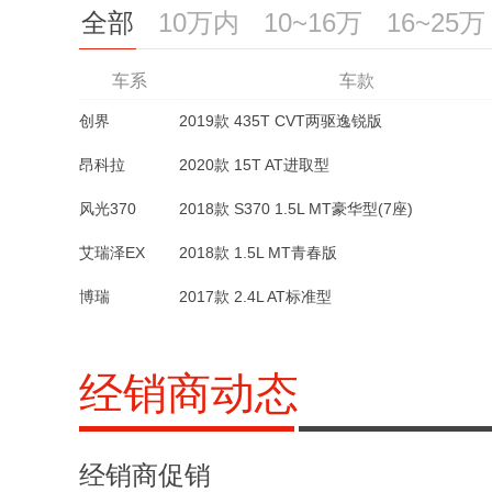
全部
10万内
10~16万
16~25万
车系
车系
车系
车系
车系
车系
车系
车款
车款
车款
车款
车款
车款
车款
创界
风光370
创界
创界
嘉华
嘉华
揽胜P400e
2019款 435T CVT两驱逸锐版
2019款 435T CVT两驱逸锐版
2018款 S370 1.5L MT豪华型(7座)
2021款 2.0T 豪华科技款
2020款 P400e 传世版
2019款 435T RS CVT两驱劲锐版
2021款 2.0T 旗舰版
昂科拉
艾瑞泽EX
昂科拉
昂科拉GX
捷豹E-PACE
发现运动版
凯迪拉克XT6
2020款 15T AT进取型
2020款 15T AT进取型
2018款 1.5L MT青春版
2024款 耀黑运动版 R-DYNAMIC SE BLAC
2022款 28T四驱铂金型 6座
2020款 20T CVT两驱豪华型
2021款 200PS 家庭版
风光370
特顺
博瑞
博瑞
凯迪拉克GT4
凯迪拉克GT4
别克GL8
2017款 2.4L AT标准型
2018款 S370 1.5L MT豪华型(7座)
2017款 柴油短轴 2.8T MT中顶商运型3座
2023款 25T 豪华型
2022款 Avenir艾维亚 四座尊礼版
2017款 1.8T AT 旗舰型
2023款 28T 铂金型
艾瑞泽EX
捷途X70M
特顺
捷途X90 PRO
辉昂
辉昂
沃尔沃S90
2017款 柴油短轴 2.8T MT中顶商运型10座
2018款 1.5L MT青春版
2020款 改款 1.5T 手动伙伴型 5座
2021款 380TSI 豪华版
2023款 B5 智雅豪华版
PRO 2024款 2.0T DCT旗舰版 5座
2021款 380TSI 豪华版
博瑞
奕跑
昂希诺
起亚K3 PHEV
锐界L
2018款 1.6T 致尚版
2017款 2.4L AT标准型
2021款 1.4L IVT趣享自动版天窗款
2023款 锐界L 2.0T EcoBoost 四驱七座至
2019款 1.6L DCT智享互联版
经销商动态
经销商促销