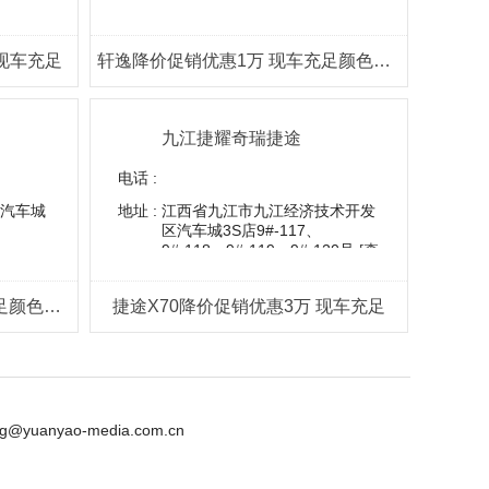
 现车充足
轩逸降价促销优惠1万 现车充足颜色齐全
九江捷耀奇瑞捷途
电话 :
汽车城
地址 :
江西省九江市九江经济技术开发
区汽车城3S店9#-117、
9#-118、9#-119、9#-120号
[查
看地图]
奕歌降价促销优惠1万 现车充足颜色齐全
捷途X70降价促销优惠3万 现车充足
nyao-media.com.cn