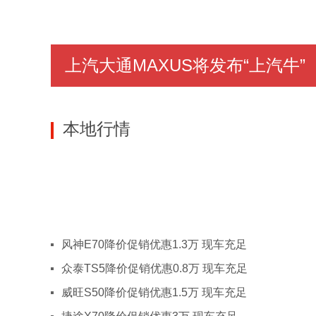
J
吉林
长春
吉林
四平
江西
南昌
景德镇
萍
江苏
南京
徐州
南通
上汽大通MAXUS将发布“上汽牛”
L
辽宁
沈阳
大连
锦州
N
宁夏
石嘴山
吴忠
本地行情
内蒙古
呼和浩特
包头
Q
青海
西宁
S
山东
济南
滨州
东营
莱芜
青岛
日照
淄博
山西
太原
临汾
大同
风神E70降价促销优惠1.3万 现车充足
朔州
忻州
吕梁
众泰TS5降价促销优惠0.8万 现车充足
陕西
西安
榆林
渭南
威旺S50降价促销优惠1.5万 现车充足
安康
商洛