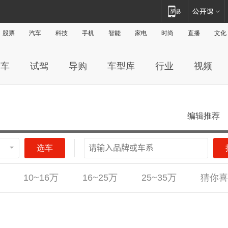
股票
汽车
科技
手机
智能
家电
时尚
直播
文化
新车
试驾
导购
车型库
行业
视频
编辑推荐
选车
广州
杭州
深圳
成都
10~16万
16~25万
25~35万
猜你喜
重庆
奔驰C级(进口)
奔驰C级(进口)
现代伊兰特
岚图FREE
领克03
几何E
威马汽车威马W6
雷克萨斯ES
雷克萨斯ES
北汽昌河A6
思皓E20X
金杯海狮
荣威RX5
海马7X
中兴小
金杯大
奔驰CL
奔驰CL
昊铂
阜阳
芜湖