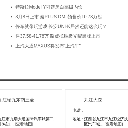
特斯拉Model Y可选黑白高级内饰
3月8日上市 秦PLUS DM-i预售价10.78万起
停车就像玩游戏 长安UNI-K居然还能这么玩？
售37.58-41.78万 路虎揽胜极光曜黑版上市
上汽大通MAXUS将发布“上汽牛”
九江瑞九东南三菱
九江大森
电话 :
九江市九瑞大道国际汽车城第二
地址 :
江西省九江市九江经济技
排8栋1...
[查看地图]
区汽车城...
[查看地图]