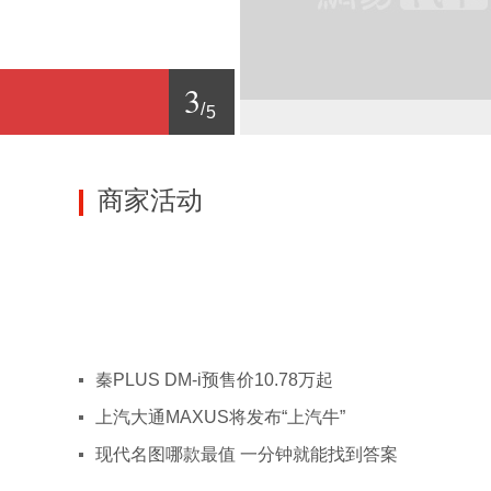
延边
通化
白山
松原
白城
乡
九江
鹰潭
赣州
上饶
常州
无锡
苏州
1
2
3
4
5
/
/
/
/
/
5
5
5
5
5
铁岭
鞍山
商家活动
鄂尔多斯
赤峰
呼伦贝尔
德州
菏泽
济宁
临沂
聊城
泰安
潍坊
威海
烟台
枣庄
运城
晋中
长治
阳泉
晋城
秦PLUS DM-i预售价10.78万起
上汽大通MAXUS将发布“上汽牛”
宝鸡
汉中
咸阳
延安
铜川
现代名图哪款最值 一分钟就能找到答案