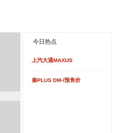
祺GS3
询价
询价
询价
询价
询价
询价
代大狗
险者
险者
08
宏光
今日热点
轩度
询价
询价
询价
询价
询价
询价
上汽大通MAXUS
森林人
6 X
6 X
英朗
康D52
 PLUS
秦PLUS DM-i预售价
询价
询价
询价
询价
询价
询价
洲狮
询价