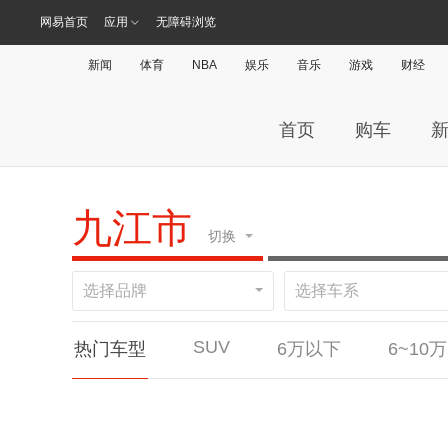
网易首页
应用
无障碍浏览
新闻
体育
NBA
娱乐
音乐
游戏
财经
首页
购车
九江市
切换
选择品牌
选择车系
SUV
热门车型
6万以下
6~10万
#
直辖市
北京
上海
天津
英菲尼迪QX50
英菲尼迪QX50
东南A5翼舞
现代胜达
海马8S
丰田RAV4荣放
北京BJ80
北京BJ80
日产骐达
东风风行菱智M5
奔驰A级(进口)
现代帕里斯帝
现代帕里斯帝
宝骏KiWi EV
捷达VS7
A
安徽
合肥
安庆
六安